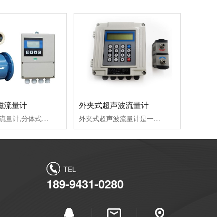
磁流量计
外夹式超声波流量计
分体式电磁流量计,分体式电磁流量计的优点是压损极小，可测流量范围大。泛应用于石油化工、自来水、给水排水、水利灌溉、水处理、污水处理站(环保污水控制、化工污水、电镀污水)、造纸(纸浆)、泥浆、医药、食品等工农业的生产公司过程流量测量和控制。
外夹式超声波流量计是一款应用广泛、通用经济型、外夹式、时差法超声波流量计。它具有非常简单的安装方式，无需破管、无需停水，使客户轻松实现灵活的管道流量测量。产品还可以配备*安装夹具，无需日常维护，长期提供可信、无飘移的数据支持
TEL
189-9431-0280