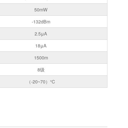
50mW
-132dBm
2.5μA
18μA
1500m
8级
（-20~70）℃