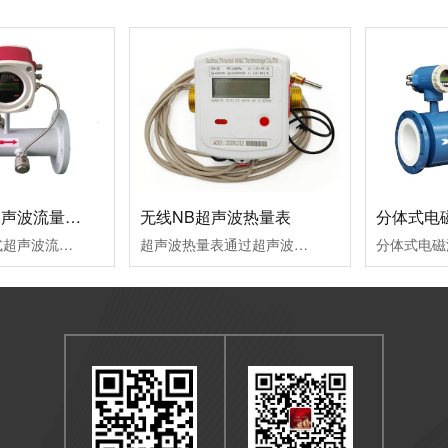
管道一体式超声波流量/冷/热量计
无线NB超声波热量表
分体式电
该款管道一体式超声波流量/冷/热量计的测量准确度几乎不受被测流体温度、压力、粘度、密度等参数的影响，又可制成非接触及便携式测量仪表，故可解决其它类型仪表所难以测量的强腐蚀性、非导电性、放射性及易燃易爆介质的流量测量问题。可配以合理的电子线路，实现适应多种管径测量和多种流量范围测量。
超声波热量表通过超声波测量流量及显示水流经热交换系统所释放或吸收热能量的仪表。它通过两种传感器测得的物理量——热载体的流量和进出口的温度，再经过密度和热焓值的补偿及积分计算，才能得到热量值。借助NB-IoT通讯方式，可实现数据远传和集中控制供热。