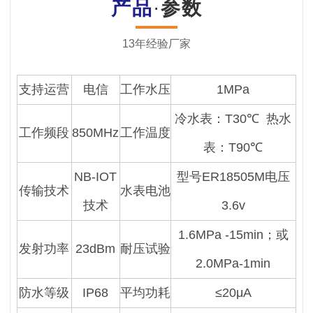
产品
·
参数
13年经验厂家
支持运营
电信
工作水压
1MPa
冷水表：T30℃ 热水
工作频段
850MHz
工作温度
表：T90℃
NB-IOT
型号ER18505M电压
传输技术
水表电池
技术
3.6v
1.6MPa -15min；或
发射功率
23dBm
耐压试验
2.0MPa-1min
防水等级
IP68
平均功耗
≤20μA