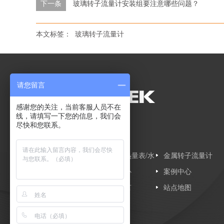
下一条
玻璃转子流量计安装组要注意哪些问题？
本文标签：
玻璃转子流量计
请您留言
感谢您的关注，当前客服人员不在
线，请填写一下您的信息，我们会
尽快和您联系。
网站导航
网站首页
超声波热量表/水
金属转子流量计
超声波流量计
表
产品中心
案例中心
关于三泰测控
在线留言
站点地图