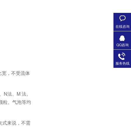
在线咨询
QQ咨询
服务热线
比宽，不受流体
N法、M 法。
颗粒、气泡等均
夹式来说，不需