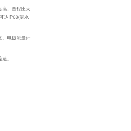
精度高、量程比大
达IP68(潜水
直。电磁流量计
流速。