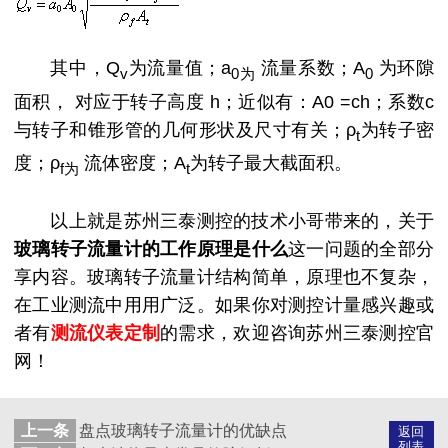
其中，
Q
为流量值；
a
流量系数；
A
为环隙
v
0为
0
面积，
对应于转子高度
h；近似有：A0 =ch；系数c
与转子和锥形管的几何形状及尺寸有关；ρ
为
转子密
t
度；
ρ
流体密度；
A
为转子最大截面积。
f为
t
以上就是苏州三泰测控的技术小哥带来的，关于
玻璃转子流量计的工作原理是什么
这一问题的全部分
享内容。玻璃转子流量计结构简单，原理也不复杂，
在工业测流中用用广泛。如果你对测控计量感兴趣或
者有
测流仪表定制
的需求，欢迎咨询苏州三泰测控官
网！
上一条
盘点玻璃转子流量计的优缺点
返回
列表