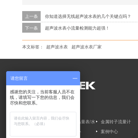
上一条
你知道选择无线超声波水表的几个关键点吗？
下一条
超声波水表小流量检测能力超强！
本文标签：
超声波水表
超声波水表厂家
请您留言
感谢您的关注，当前客服人员不在
线，请填写一下您的信息，我们会
尽快和您联系。
网站导航
网站首页
超声波热量表/水
金属转子流量计
超声波流量计
表
产品中心
案例中心